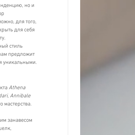
енденцию, но и 
ор 
жно, для того, 
крыть для себя 
ту.
ный стиль 
 нам предложит 
ся уникальными.
кта 
Athena 
ari
, 
Annibale 
о мастерства. 
щим занавесом 
шелк, 