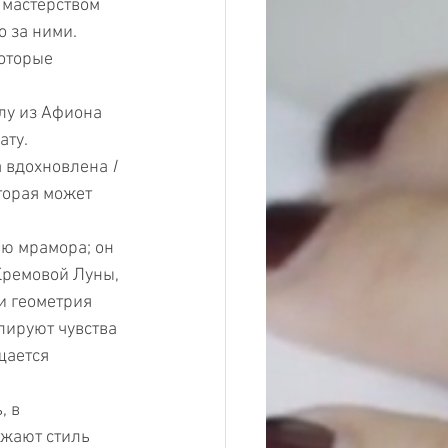
мастерством 
о за ними.
оторые 
лу из Афиона 
ату.
 вдохновлена 
I 
торая может 
ью мрамора; он 
Кремовой Луны, 
и геометрия 
лируют чувства 
щается 
 в 
ажают стиль 