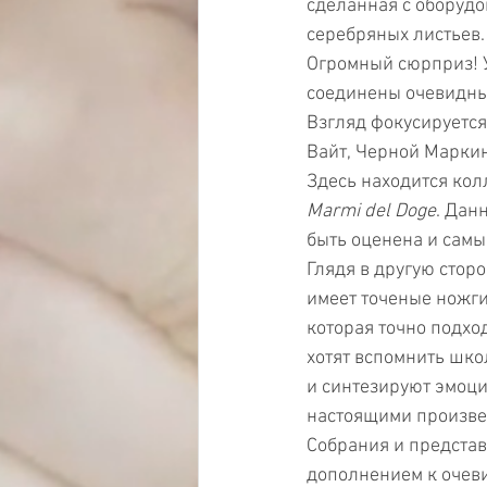
сделанная с оборуд
серебряных листьев.
Огромный сюрприз! У
соединены очевидным
Взгляд фокусируется
Вайт, Черной Маркин
Здесь находится кол
Marmi del Doge
. Дан
быть оценена и сам
Глядя в другую стор
имеет точеные ножги
которая точно подход
хотят вспомнить шко
и синтезируют эмоци
настоящими произве
Собрания и представ
дополнением к очеви