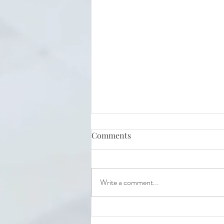
Comments
Write a comment...
“Убежище Джентльмена",