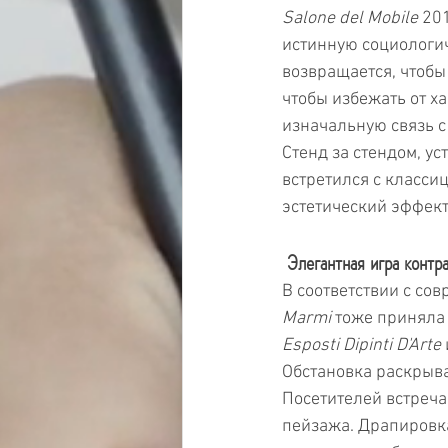
Salone del Mobile
 20
истинную социологич
возвращается, чтобы
чтобы избежать от х
изначальную связь с
Стенд за стендом, ус
встретился с класси
эстетический эффект
 Элегантная игра контр
В соответствии с со
Marmi
 тоже приняла 
Esposti Dipinti D'Arte
 
Обстановка раскрывае
Посетителей встреча
пейзажа. Драпировка