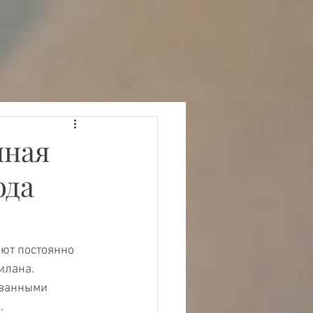
нная
ода
ют постоянно 
илана.
ованными 
.