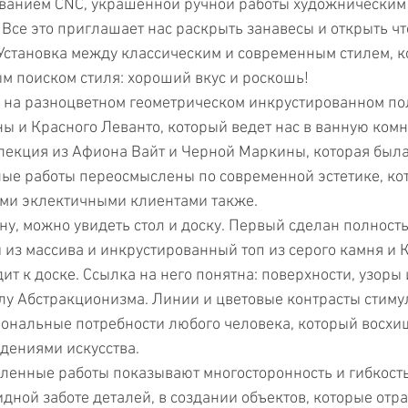
ованием CNC, украшенной ручной работы художническим 
 Все это приглашает нас раскрыть занавесы и открыть чт
становка между классическим и современным стилем, к
 поиском стиля: хороший вкус и роскошь!
 на разноцветном геометрическом инкрустированном по
ы и Красного Леванто, который ведет нас в ванную комн
лекция из Афиона Вайт и Черной Маркины, которая была
ные работы переосмыслены по современной эстетике, ко
ыми эклектичными клиентами также.
ону, можно увидеть стол и доску. Первый сделан полност
 из массива и инкрустированный топ из серого камня и 
ит к доске. Ссылка на него понятна: поверхности, узоры 
лу Абстракционизма. Линии и цветовые контрасты стиму
ональные потребности любого человека, который восхи
дениями искусства.
ленные работы показывают многосторонность и гибкость,
дной заботе деталей, в создании объектов, которые отр