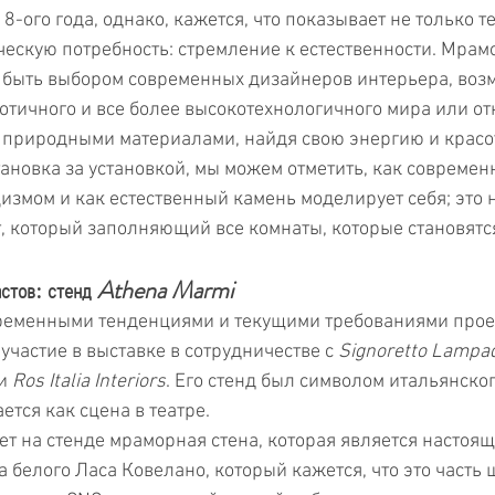
18-ого года, однако, кажется, что показывает не только т
ескую потребность: стремление к естественности. Мрам
 быть выбором современных дизайнеров интерьера, возмо
аотичного и все более высокотехнологичного мира или от
 природными материалами, найдя свою энергию и красо
тановка за установкой, мы можем отметить, как современ
цизмом и как естественный камень моделирует себя; это
, который заполняющий все комнаты, которые становят
астов: стенд 
Athena Marmi
временными тенденциями и текущими требованиями прое
участие в выставке в сотрудничестве с 
Signoretto Lampad
и 
Ros Italia Interiors
. Его стенд был символом итальянског
тся как сцена в театре.
ет на стенде мраморная стена, которая является настоя
 белого Ласа Ковелано, который кажется, что это часть 