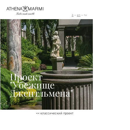
it
-
en
- ru
Проект
"Убежище
Джентльмена"
<< классический проект