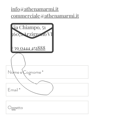
info@athenamarmi.it
commerciale@athenamarmi.it
Via Chiampo, 51
36071 Arzignano VI
+39 0444 451888